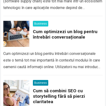
(software supply chain) este tot mai mare într-un ecosistem
tehnologic în care aplicațiile moderne depind de
componente externe, biblioteci open-source, servicii cloud
și integrări…
Business
Cum optimizezi un blog pentru
întrebări conversaționale
Cum optimizezi un blog pentru întrebări conversaționale
este o temă tot mai importantă în contextul modului în care
oamenii caută informații online. Utilizatorii nu mai introduc
doar cuvinte cheie scurte…
Business
Cum să combini SEO cu
storytelling fără să pierzi
claritatea