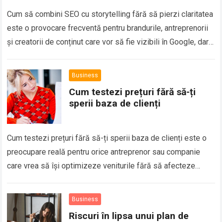
Cum să combini SEO cu storytelling fără să pierzi claritatea
este o provocare frecventă pentru brandurile, antreprenorii
și creatorii de conținut care vor să fie vizibili în Google, dar
și…
Business
Cum testezi prețuri fără să-ți
sperii baza de clienți
Cum testezi prețuri fără să-ți sperii baza de clienți este o
preocupare reală pentru orice antreprenor sau companie
care vrea să își optimizeze veniturile fără să afecteze
relația cu publicul….
Business
Riscuri în lipsa unui plan de