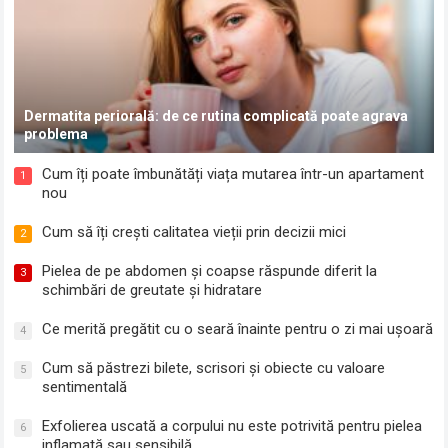
Dermatita periorală: de ce rutina complicată poate agrava
problema
Cum îți poate îmbunătăți viața mutarea într-un apartament
1
nou
Cum să îți crești calitatea vieții prin decizii mici
2
Pielea de pe abdomen și coapse răspunde diferit la
3
schimbări de greutate și hidratare
Ce merită pregătit cu o seară înainte pentru o zi mai ușoară
4
Cum să păstrezi bilete, scrisori și obiecte cu valoare
5
sentimentală
Exfolierea uscată a corpului nu este potrivită pentru pielea
6
inflamată sau sensibilă