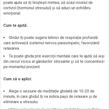
poate ajuta să îți liniștești mintea, să scazi nivelul de
cortizol (hormonul stresului) și să aduci un echilibru
emoțional.
Cum te ajută:
Ghidul îți poate sugera tehnici de respirație profundă
care activează sistemul nervos parasimpatic, favorizând
relaxarea.
Te poate ghida prin exerciții mentale care te ajută să ieși
din cercul vicios al gândurilor stresante și să te concentrezi
pe momentul prezent.
Cum să o aplici:
Alege o sesiune de meditație ghidată de 10-20 de
minute, în care ghidul îți va indica pașii de relaxare și de
eliminare a stresului.