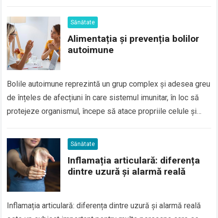
diabet de tip 2,…
Sănătate
Alimentația și prevenția bolilor
autoimune
Bolile autoimune reprezintă un grup complex și adesea greu
de înțeles de afecțiuni în care sistemul imunitar, în loc să
protejeze organismul, începe să atace propriile celule și
țesuturi. Aceste…
Sănătate
Inflamația articulară: diferența
dintre uzură și alarmă reală
Inflamația articulară: diferența dintre uzură și alarmă reală