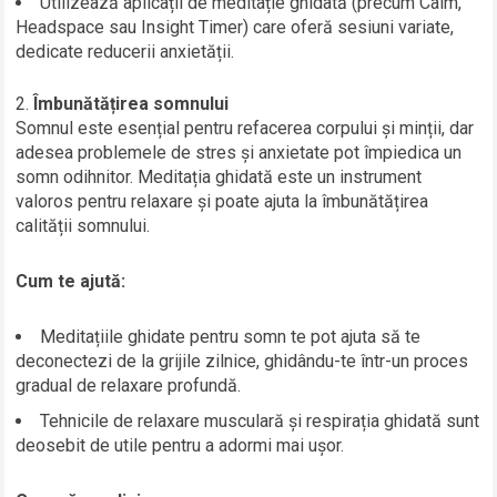
Utilizează aplicații de meditație ghidată (precum Calm,
Headspace sau Insight Timer) care oferă sesiuni variate,
dedicate reducerii anxietății.
Îmbunătățirea somnului
Somnul este esențial pentru refacerea corpului și minții, dar
adesea problemele de stres și anxietate pot împiedica un
somn odihnitor. Meditația ghidată este un instrument
valoros pentru relaxare și poate ajuta la îmbunătățirea
calității somnului.
Cum te ajută:
Meditațiile ghidate pentru somn te pot ajuta să te
deconectezi de la grijile zilnice, ghidându-te într-un proces
gradual de relaxare profundă.
Tehnicile de relaxare musculară și respirația ghidată sunt
deosebit de utile pentru a adormi mai ușor.