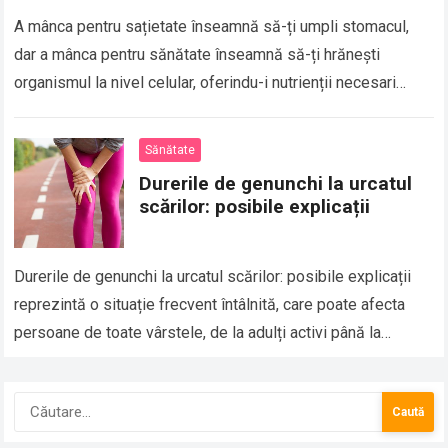
A mânca pentru sațietate înseamnă să-ți umpli stomacul,
dar a mânca pentru sănătate înseamnă să-ți hrănești
organismul la nivel celular, oferindu-i nutrienții necesari
pentru energie, imunitate, echilibru hormonal și funcționare…
Sănătate
Durerile de genunchi la urcatul
scărilor: posibile explicații
Durerile de genunchi la urcatul scărilor: posibile explicații
reprezintă o situație frecvent întâlnită, care poate afecta
persoane de toate vârstele, de la adulți activi până la
persoane sedentare sau în…
Caută
după: