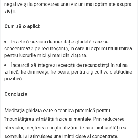
negative și la promovarea unei viziuni mai optimiste asupra
vieții.
Cum să o aplici:
Practică sesiuni de meditație ghidată care se
concentrează pe recunoștință, în care îți exprimi mulțumirea
pentru lucrurile mici și mari din viața ta.
Încearcă să integrezi exerciții de recunoștință în rutina
zilnică, fie dimineața, fie seara, pentru a-ți cultiva o atitudine
pozitivă.
Concluzie
Meditația ghidată este o tehnică puternică pentru
îmbunătățirea sănătății fizice și mentale. Prin reducerea
stresului, creșterea conștientizării de sine, îmbunătățirea
somnului și stimularea unei minți clare și concentrate,