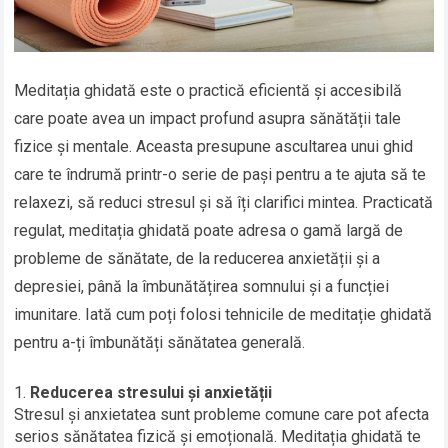
Meditația ghidată este o practică eficientă și accesibilă
care poate avea un impact profund asupra sănătății tale
fizice și mentale. Aceasta presupune ascultarea unui ghid
care te îndrumă printr-o serie de pași pentru a te ajuta să te
relaxezi, să reduci stresul și să îți clarifici mintea. Practicată
regulat, meditația ghidată poate adresa o gamă largă de
probleme de sănătate, de la reducerea anxietății și a
depresiei, până la îmbunătățirea somnului și a funcției
imunitare. Iată cum poți folosi tehnicile de meditație ghidată
pentru a-ți îmbunătăți sănătatea generală.
Reducerea stresului și anxietății
Stresul și anxietatea sunt probleme comune care pot afecta
serios sănătatea fizică și emoțională. Meditația ghidată te