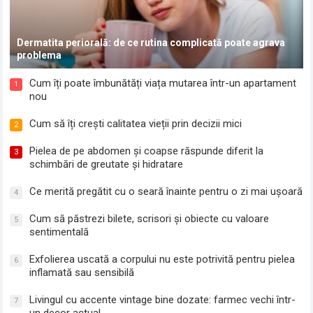
Dermatita periorală: de ce rutina complicată poate agrava
problema
Cum îți poate îmbunătăți viața mutarea într-un apartament
1
nou
Cum să îți crești calitatea vieții prin decizii mici
2
Pielea de pe abdomen și coapse răspunde diferit la
3
schimbări de greutate și hidratare
Ce merită pregătit cu o seară înainte pentru o zi mai ușoară
4
Cum să păstrezi bilete, scrisori și obiecte cu valoare
5
sentimentală
Exfolierea uscată a corpului nu este potrivită pentru pielea
6
inflamată sau sensibilă
Livingul cu accente vintage bine dozate: farmec vechi într-
7