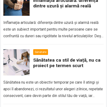
Inflamația articulară: diferența
dintre uzură și alarmă reală
Inflamația articulară: diferența dintre uzură și alarmă reală
este un subiect important pentru multe persoane care se
confruntă cu dureri sau rigiditate la nivelul articulațiilor. Deși
disconfortul articular este adesea…
Sănătate
Sănătatea ca stil de viață, nu ca
proiect pe termen scurt
Sănătatea nu este un obiectiv temporar pe care îl atingi și
apoi îl abandonezi, ci rezultatul unor alegeri zilnice, repetate
consecvent, care devin parte din stilul tău de viață, iar…