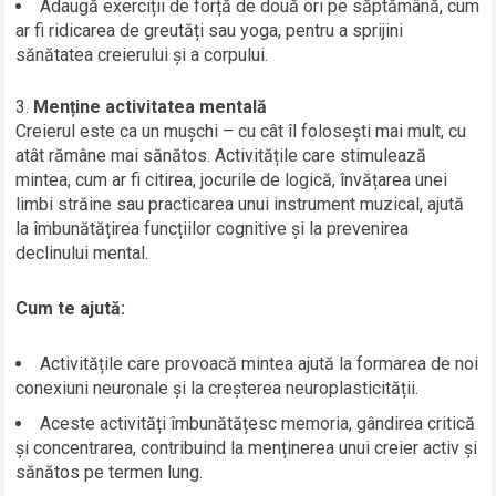
Adaugă exerciții de forță de două ori pe săptămână, cum
ar fi ridicarea de greutăți sau yoga, pentru a sprijini
sănătatea creierului și a corpului.
Menține activitatea mentală
Creierul este ca un mușchi – cu cât îl folosești mai mult, cu
atât rămâne mai sănătos. Activitățile care stimulează
mintea, cum ar fi citirea, jocurile de logică, învățarea unei
limbi străine sau practicarea unui instrument muzical, ajută
la îmbunătățirea funcțiilor cognitive și la prevenirea
declinului mental.
Cum te ajută:
Activitățile care provoacă mintea ajută la formarea de noi
conexiuni neuronale și la creșterea neuroplasticității.
Aceste activități îmbunătățesc memoria, gândirea critică
și concentrarea, contribuind la menținerea unui creier activ și
sănătos pe termen lung.