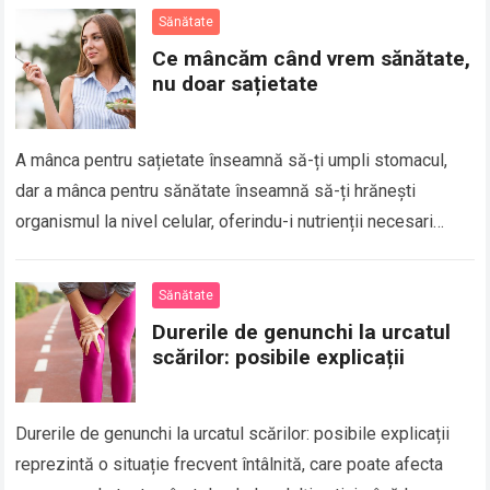
Sănătate
Ce mâncăm când vrem sănătate,
nu doar sațietate
A mânca pentru sațietate înseamnă să-ți umpli stomacul,
dar a mânca pentru sănătate înseamnă să-ți hrănești
organismul la nivel celular, oferindu-i nutrienții necesari
pentru energie, imunitate, echilibru hormonal și funcționare…
Sănătate
Durerile de genunchi la urcatul
scărilor: posibile explicații
Durerile de genunchi la urcatul scărilor: posibile explicații
reprezintă o situație frecvent întâlnită, care poate afecta