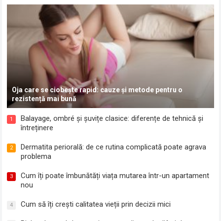
Oja care se ciobește rapid: cauze și metode pentru o
rezistență mai bună
Balayage, ombré și șuvițe clasice: diferențe de tehnică și
1
întreținere
Dermatita periorală: de ce rutina complicată poate agrava
2
problema
Cum îți poate îmbunătăți viața mutarea într-un apartament
3
nou
Cum să îți crești calitatea vieții prin decizii mici
4