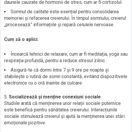
daunele cauzate de hormonii de stres, cum ar fi cortizolul.
Somnul de calitate este esențial pentru consolidarea
memoriei și refacerea creierului. În timpul somnului, creierul
„procesează” informațiile și repară celulele nervoase.
Cum să o aplici:
Încearcă tehnici de relaxare, cum ar fi meditația, yoga sau
respirația profundă, pentru a reduce stresul zilnic.
Asigură-te că dormi între 7 și 9 ore pe noapte și
stabilește o rutină de somn constantă, evitând dispozitivele
electronice cu o oră înainte de culcare.
Socializează și menține conexiuni sociale
Studiile arată că menținerea unor relații sociale puternice
este benefică pentru sănătatea creierului. Interacțiunile
sociale stimulează creierul și ajută la menținerea unei stări
emoționale pozitive.