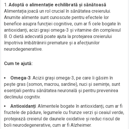
Adoptă o alimentație echilibrată și sănătoasă
Alimentația joacă un rol crucial în sănătatea creierului.
Anumite alimente sunt cunoscute pentru efectele lor
benefice asupra funcției cognitive, cum ar fi cele bogate în
antioxidanți, acizi grași omega-3 și vitamine din complexul
B. O dietă adecvată poate ajuta la protejarea creierului
împotriva îmbătrânirii premature și a afecțiunilor
neurodegenerative.
Cum te ajută:
Omega-3
: Acizii grași omega-3, pe care îi găsim în
pește gras (somon, macrou, sardine), nuci și semințe, sunt
esențiali pentru sănătatea neuronală și pentru prevenirea
declinului cognitiv.
Antioxidanți
: Alimentele bogate în antioxidanți, cum ar fi
fructele de pădure, legumele cu frunze verzi și ceaiul verde,
protejează creierul de daunele oxidative și reduc riscul de
boli neurodegenerative, cum ar fi Alzheimer.