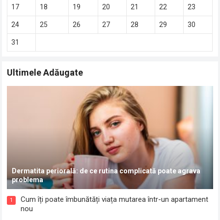
17
18
19
20
21
22
23
24
25
26
27
28
29
30
31
Ultimele Adăugate
Dermatita periorală: de ce rutina complicată poate agrava
problema
Cum îți poate îmbunătăți viața mutarea într-un apartament
1
nou