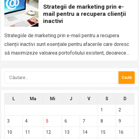
Strategii de marketing prin e-
mail pentru a recupera clienții
inactivi
Strategiile de marketing prin e-mail pentru a recupera
clienții inactivi sunt esențiale pentru afacerile care doresc
să maximizeze valoarea portofoliului existent, deoarece
readucerea unui client vechi este mult mai eficientă…
Caută
după:
L
Ma
Mi
J
V
S
D
1
2
3
4
5
6
7
8
9
10
11
12
13
14
15
16