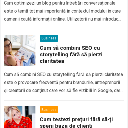
Cum optimizezi un blog pentru întrebări conversaționale
este o temă tot mai importantă în contextul modului în care
oamenii caută informații online. Utilizatorii nu mai introduc
doar cuvinte cheie scurte…
Business
Cum să combini SEO cu
storytelling fără să pierzi
claritatea
Cum să combini SEO cu storytelling fără să pierzi claritatea
este o provocare frecventă pentru brandurile, antreprenorii
și creatorii de conținut care vor să fie vizibili în Google, dar
și…
Business
Cum testezi prețuri fără să-ți
sperii baza de clienți