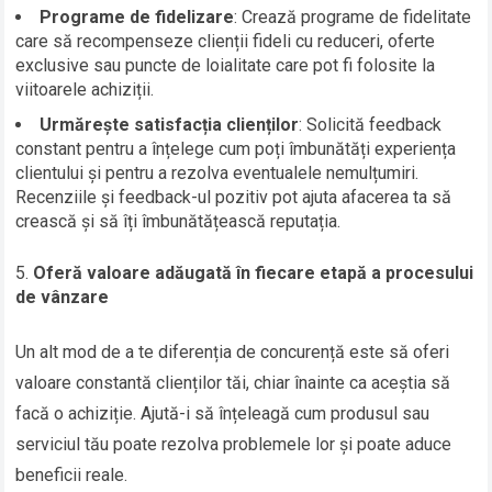
Programe de fidelizare
: Crează programe de fidelitate
care să recompenseze clienții fideli cu reduceri, oferte
exclusive sau puncte de loialitate care pot fi folosite la
viitoarele achiziții.
Urmărește satisfacția clienților
: Solicită feedback
constant pentru a înțelege cum poți îmbunătăți experiența
clientului și pentru a rezolva eventualele nemulțumiri.
Recenziile și feedback-ul pozitiv pot ajuta afacerea ta să
crească și să îți îmbunătățească reputația.
Oferă valoare adăugată în fiecare etapă a procesului
de vânzare
Un alt mod de a te diferenția de concurență este să oferi
valoare constantă clienților tăi, chiar înainte ca aceștia să
facă o achiziție. Ajută-i să înțeleagă cum produsul sau
serviciul tău poate rezolva problemele lor și poate aduce
beneficii reale.