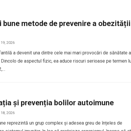
 bune metode de prevenire a obezității
 19, 2026
fantilă a devenit una dintre cele mai mari provocări de sănătate a
 Dincolo de aspectul fizic, ea aduce riscuri serioase pe termen l
2,…
ția și prevenția bolilor autoimune
 18, 2026
une reprezintă un grup complex și adesea greu de înțeles de