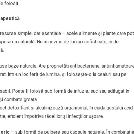
e folosit.
rapeutică
resurse simple, dar esențiale – acele alimente și plante care pot
cuperarea naturală. Nu ai nevoie de lucruri sofisticate, ci de
ă.
se baze naturale. Are proprietăți antibacteriene, antiinflamatoare
at, într-un loc ferit de lumină, și folosește-o la ceaiuri sau pe
abil. Poate fi folosit sub formă de infuzie, suc sau adăugat în
 și combate greața.
ect detoxifiant și alcalinizează organismul, în ciuda gustului acid.
ie, eficient împotriva răcelilor și infecțiilor ușoare.
eric
– sub formă de pulbere sau capsule naturale. În combinație