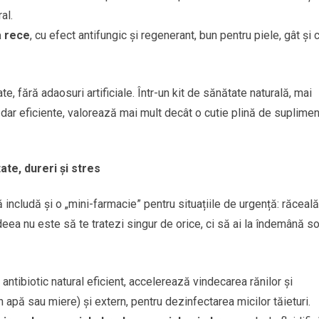
al.
a rece
, cu efect antifungic și regenerant, bun pentru piele, gât și 
e, fără adaosuri artificiale. Într-un kit de sănătate naturală, mai
dar eficiente, valorează mai mult decât o cutie plină de suplime
te, dureri și stres
 includă și o „mini-farmacie” pentru situațiile de urgență: răceală
ea nu este să te tratezi singur de orice, ci să ai la îndemână sol
ntibiotic natural eficient, accelerează vindecarea rănilor și
n apă sau miere) și extern, pentru dezinfectarea micilor tăieturi.