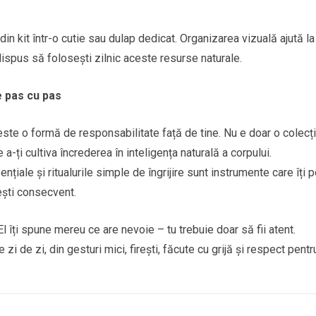
din kit într-o cutie sau dulap dedicat. Organizarea vizuală ajută la
dispus să folosești zilnic aceste resurse naturale.
e pas cu pas
este o formă de responsabilitate față de tine. Nu e doar o colecț
a-ți cultiva încrederea în inteligența naturală a corpului.
nțiale și ritualurile simple de îngrijire sunt instrumente care îți p
ești consecvent.
 El îți spune mereu ce are nevoie – tu trebuie doar să fii atent.
 de zi, din gesturi mici, firești, făcute cu grijă și respect pentr