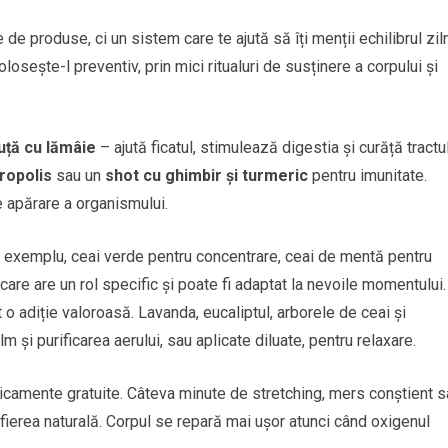
de produse, ci un sistem care te ajută să îți menții echilibrul ziln
osește-l preventiv, prin mici ritualuri de susținere a corpului și
uță cu lămâie
– ajută ficatul, stimulează digestia și curăță tractu
propolis
sau un
shot cu ghimbir și turmeric
pentru imunitate.
e apărare a organismului.
exemplu, ceai verde pentru concentrare, ceai de mentă pentru
care are un rol specific și poate fi adaptat la nevoile momentului.
 o adiție valoroasă. Lavanda, eucaliptul, arborele de ceai și
lm și purificarea aerului, sau aplicate diluate, pentru relaxare.
amente gratuite. Câteva minute de stretching, mers conștient s
ifierea naturală. Corpul se repară mai ușor atunci când oxigenul