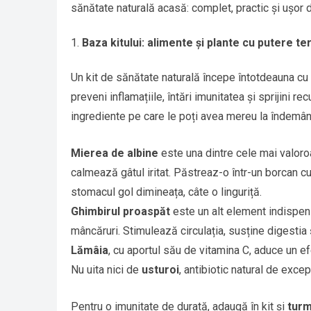
sănătate naturală acasă: complet, practic și ușor d
Baza kitului: alimente și plante cu putere te
Un kit de sănătate naturală începe întotdeauna cu 
preveni inflamațiile, întări imunitatea și sprijini re
ingrediente pe care le poți avea mereu la îndemân
Mierea de albine
este una dintre cele mai valoroa
calmează gâtul iritat. Păstreaz-o într-un borcan cur
stomacul gol dimineața, câte o linguriță.
Ghimbirul proaspăt
este un alt element indispens
mâncăruri. Stimulează circulația, susține digestia
Lămâia
, cu aportul său de vitamina C, aduce un ef
Nu uita nici de
usturoi
, antibiotic natural de excepț
Pentru o imunitate de durată, adaugă în kit și
turm