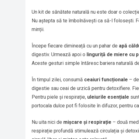
Un kit de sănătate naturală nu este doar o colecție 
Nu aștepta să te îmbolnăvești ca să-l folosești. Fol
minții.
Începe fiecare dimineață cu un pahar de
apă căld
digestiv. Urmează apoi o
linguriță de miere cu 
Aceste gesturi simple întăresc bariera naturală d
În timpul zilei, consumă
ceaiuri funcționale
– de 
digestie sau ceai de urzică pentru detoxifiere. Fie
Pentru piele și respirație,
uleiurile esențiale
sunt
portocala dulce pot fi folosite în difuzor, pentru ca
Nu uita nici de
mișcare și respirație
– două medic
respirație profundă stimulează circulația și detox