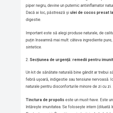
piper negru, devine un puternic antiinflamator natur
Dacă ai loc, păstrează și
ulei de cocos presat l
digestie.
Important este să alegi produse naturale, de calitat
puțin înseamnă mai mult: câteva ingrediente pure, 
sintetice.
Secțiunea de urgență: remedii pentru imunita
Un kit de sănătate naturală bine gândit ar trebui să
febră ușoară, indigestie sau tensiune nervoasă. Ide
naturale pentru disconforturile minore de zi cu zi.
Tinctura de propolis
este un must-have. Este un a
întărește imunitatea. Se folosește intern (diluată î