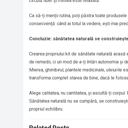
circulă liber și mintea este relaxată.
Ca să-ți menții rutina, poți păstra toate produsele 
consecvență: când ai totul la vedere, ești mai pre
Concluzie: sănătatea naturală se construieșt
Crearea propriului kit de sănătate naturală acasă 
de remedii, ci un mod de a-ți întări autonomia și de 
Mierea, ghimbirul, plantele medicinale, uleiurile ese
transforma complet starea de bine, dacă le folos
Alege calitatea, nu cantitatea, și ascultă-ți corpul.
Sănătatea naturală nu se cumpără, se construiește zi
propriul echilibru.
Related Posts