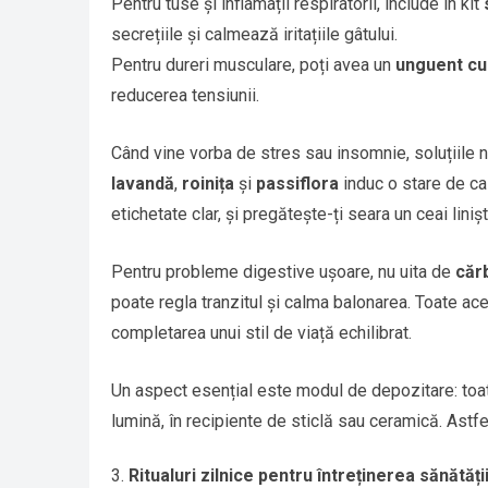
Pentru tuse și inflamații respiratorii, include în kit
secrețiile și calmează iritațiile gâtului.
Pentru dureri musculare, poți avea un
unguent cu
reducerea tensiunii.
Când vine vorba de stres sau insomnie, soluțiile n
lavandă
,
roinița
și
passiflora
induc o stare de ca
etichetate clar, și pregătește-ți seara un ceai linișt
Pentru probleme digestive ușoare, nu uita de
căr
poate regla tranzitul și calma balonarea. Toate ace
completarea unui stil de viață echilibrat.
Un aspect esențial este modul de depozitare: toate
lumină, în recipiente de sticlă sau ceramică. Astfe
Ritualuri zilnice pentru întreținerea sănătăți