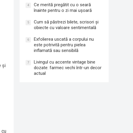
Ce merită pregătit cu o seară
4
înainte pentru o zi mai ușoară
Cum să păstrezi bilete, scrisori și
5
obiecte cu valoare sentimentală
Exfolierea uscată a corpului nu
6
este potrivită pentru pielea
inflamată sau sensibilă
Livingul cu accente vintage bine
7
 și
dozate: farmec vechi într-un decor
actual
 cu