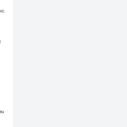
ic.
l
au