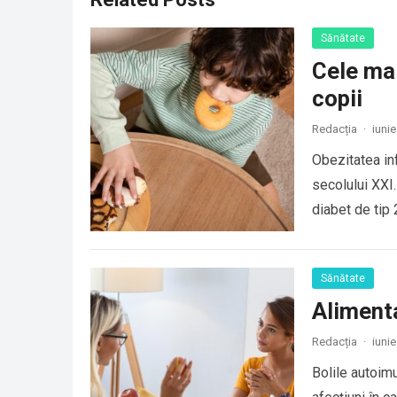
Sănătate
Cele mai
copii
Redacția
·
iunie
Obezitatea in
secolului XXI.
diabet de tip 
Sănătate
Alimenta
Redacția
·
iunie
Bolile autoim