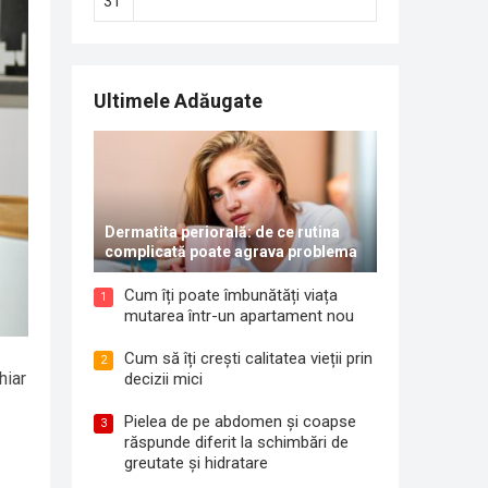
31
Ultimele Adăugate
Dermatita periorală: de ce rutina
complicată poate agrava problema
Cum îți poate îmbunătăți viața
1
mutarea într-un apartament nou
Cum să îți crești calitatea vieții prin
2
hiar
decizii mici
Pielea de pe abdomen și coapse
3
răspunde diferit la schimbări de
greutate și hidratare