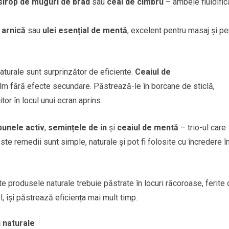
sirop de muguri de brad
sau
ceai de cimbru
– ambele fluidific
 arnică
sau
ulei esențial de mentă
, excelent pentru masaj și pe
aturale sunt surprinzător de eficiente.
Ceaiul de
lm fără efecte secundare. Păstrează-le în borcane de sticlă,
itor în locul unui ecran aprins.
bunele activ
,
semințele de in
și
ceaiul de mentă
– trio-ul care
ste remedii sunt simple, naturale și pot fi folosite cu încredere î
 produsele naturale trebuie păstrate în locuri răcoroase, ferite
l, își păstrează eficiența mai mult timp.
i naturale