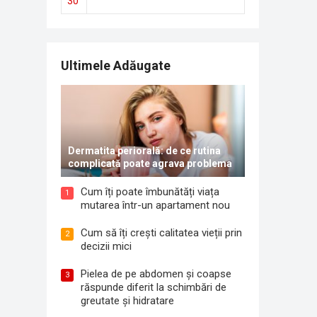
30
Ultimele Adăugate
Dermatita periorală: de ce rutina
complicată poate agrava problema
Cum îți poate îmbunătăți viața
1
mutarea într-un apartament nou
Cum să îți crești calitatea vieții prin
2
decizii mici
Pielea de pe abdomen și coapse
3
răspunde diferit la schimbări de
greutate și hidratare