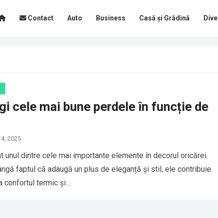
Contact
Auto
Business
Casă și Grădină
Dive
ă
i cele mai bune perdele în funcție de
 4, 2025
t unul dintre cele mai importante elemente în decorul oricărei
ângă faptul că adaugă un plus de eleganță și stil, ele contribuie
a confortul termic și…