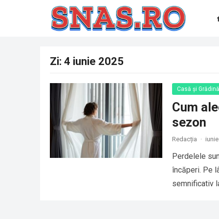
Zi:
4 iunie 2025
Casă și Grădin
Cum aleg
sezon
Redacția
·
iunie
Perdelele sun
încăperi. Pe l
semnificativ l