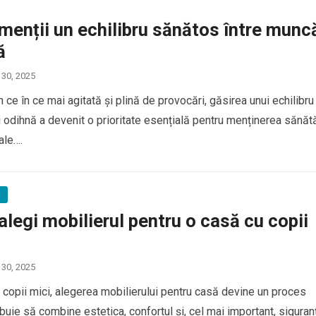
enții un echilibru sănătos între munc
ă
 30, 2025
n ce în ce mai agitată și plină de provocări, găsirea unui echilibru
 odihnă a devenit o prioritate esențială pentru menținerea sănătă
ale….
ă
legi mobilierul pentru o casă cu copii
 30, 2025
i copii mici, alegerea mobilierului pentru casă devine un proces
ebuie să combine estetica, confortul și, cel mai important, siguran