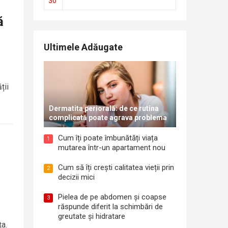
30
ă
Ultimele Adăugate
ții
Dermatita periorală: de ce rutina
complicată poate agrava problema
Cum îți poate îmbunătăți viața
1
mutarea într-un apartament nou
Cum să îți crești calitatea vieții prin
2
decizii mici
Pielea de pe abdomen și coapse
3
răspunde diferit la schimbări de
greutate și hidratare
ța.