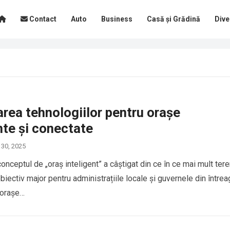
Contact
Auto
Business
Casă și Grădină
Dive
rea tehnologiilor pentru orașe
nte și conectate
 30, 2025
, conceptul de „oraș inteligent” a câștigat din ce în ce mai mult tere
iectiv major pentru administrațiile locale și guvernele din întrea
 orașe…