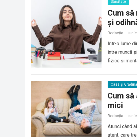
Sănătate
Cum să m
și odihn
Redacția
·
iunie
Într-o lume di
între muncă și
fizice și ment
Casă și Grădin
Cum să a
mici
Redacția
·
iunie
Atunci când a
atent, care tr