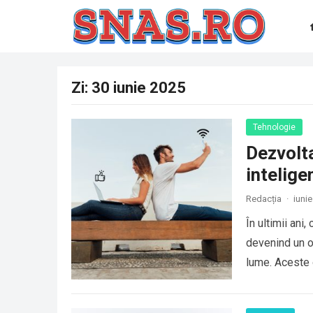
Zi:
30 iunie 2025
Tehnologie
Dezvolta
intelige
Redacția
·
iunie
În ultimii ani
devenind un ob
lume. Aceste