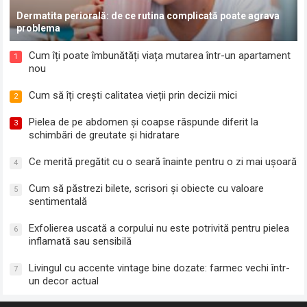
Dermatita periorală: de ce rutina complicată poate agrava
problema
Cum îți poate îmbunătăți viața mutarea într-un apartament
1
nou
Cum să îți crești calitatea vieții prin decizii mici
2
Pielea de pe abdomen și coapse răspunde diferit la
3
schimbări de greutate și hidratare
Ce merită pregătit cu o seară înainte pentru o zi mai ușoară
4
Cum să păstrezi bilete, scrisori și obiecte cu valoare
5
sentimentală
Exfolierea uscată a corpului nu este potrivită pentru pielea
6
inflamată sau sensibilă
Livingul cu accente vintage bine dozate: farmec vechi într-
7
un decor actual