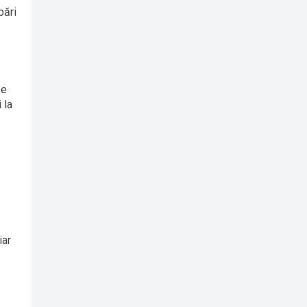
bări
se
 la
iar