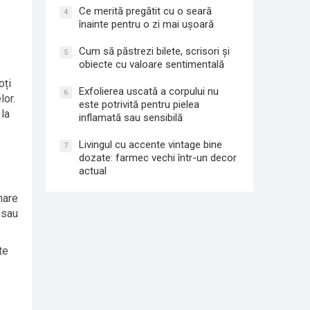
Ce merită pregătit cu o seară
4
înainte pentru o zi mai ușoară
Cum să păstrezi bilete, scrisori și
5
obiecte cu valoare sentimentală
oți
Exfolierea uscată a corpului nu
6
lor.
este potrivită pentru pielea
 la
inflamată sau sensibilă
Livingul cu accente vintage bine
7
dozate: farmec vechi într-un decor
actual
nare
 sau
te