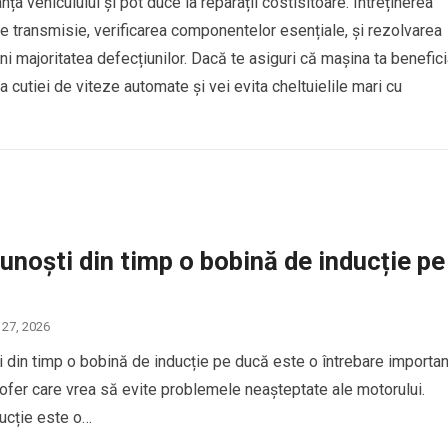
ța vehiculului și pot duce la reparații costisitoare. Întreținerea
de transmisie, verificarea componentelor esențiale, și rezolvarea
 majoritatea defecțiunilor. Dacă te asiguri că mașina ta benefic
 a cutiei de viteze automate și vei evita cheltuielile mari cu
noști din timp o bobină de inducție pe
 27, 2026
 din timp o bobină de inducție pe ducă este o întrebare importa
șofer care vrea să evite problemele neașteptate ale motorului.
ucție este o…