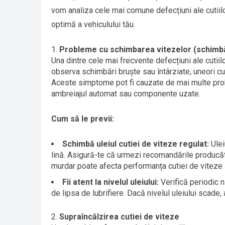
vom analiza cele mai comune defecțiuni ale cutiilo
optimă a vehiculului tău.
Probleme cu schimbarea vitezelor (schimbă
Una dintre cele mai frecvente defecțiuni ale cuti
observa schimbări bruște sau întârziate, uneori c
Aceste simptome pot fi cauzate de mai multe probl
ambreiajul automat sau componente uzate.
Cum să le previi:
Schimbă uleiul cutiei de viteze regulat:
Ulei
lină. Asigură-te că urmezi recomandările producător
murdar poate afecta performanța cutiei de viteze 
Fii atent la nivelul uleiului:
Verifică periodic n
de lipsa de lubrifiere. Dacă nivelul uleiului scad
Supraîncălzirea cutiei de viteze