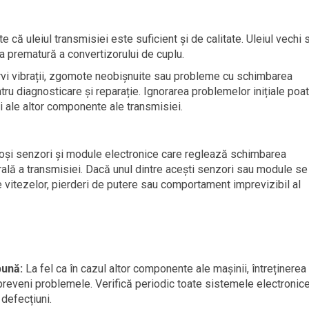
e că uleiul transmisiei este suficient și de calitate. Uleiul vechi 
 prematură a convertizorului de cuplu.
i vibrații, zgomote neobișnuite sau probleme cu schimbarea
ntru diagnosticare și reparație. Ignorarea problemelor inițiale poa
i ale altor componente ale transmisiei.
oși senzori și module electronice care reglează schimbarea
rală a transmisiei. Dacă unul dintre acești senzori sau module se
 vitezelor, pierderi de putere sau comportament imprevizibil al
bună:
La fel ca în cazul altor componente ale mașinii, întreținerea
reveni problemele. Verifică periodic toate sistemele electronic
 defecțiuni.