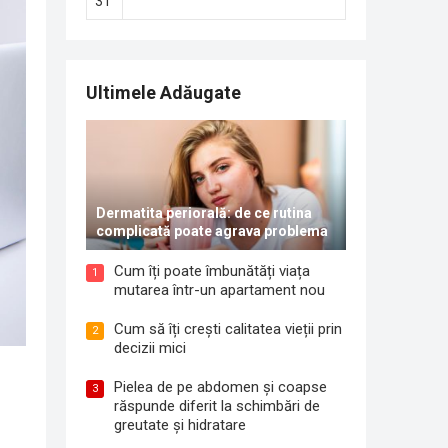
31
Ultimele Adăugate
Dermatita periorală: de ce rutina
complicată poate agrava problema
Cum îți poate îmbunătăți viața
1
mutarea într-un apartament nou
Cum să îți crești calitatea vieții prin
2
decizii mici
Pielea de pe abdomen și coapse
3
răspunde diferit la schimbări de
greutate și hidratare