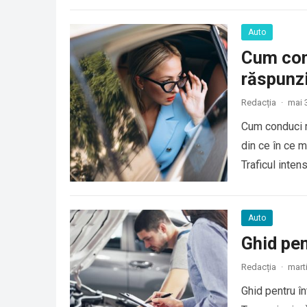
Auto
Cum cond
răspunzi
Redacția
·
mai 
Cum conduci re
din ce în ce m
Traficul inten
Auto
Ghid pen
Redacția
·
mart
Ghid pentru î