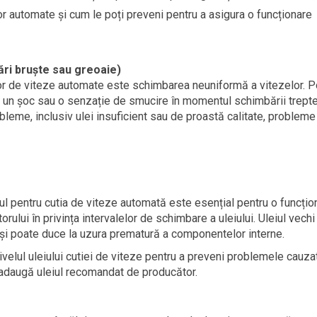
r automate și cum le poți preveni pentru a asigura o funcționare
ri bruște sau greoaie)
ilor de viteze automate este schimbarea neuniformă a vitezelor. P
u un șoc sau o senzație de smucire în momentul schimbării trepte
eme, inclusiv ulei insuficient sau de proastă calitate, probleme
ul pentru cutia de viteze automată este esențial pentru o funcțio
ului în privința intervalelor de schimbare a uleiului. Uleiul vechi
și poate duce la uzura prematură a componentelor interne.
ivelul uleiului cutiei de viteze pentru a preveni problemele cauza
e, adaugă uleiul recomandat de producător.