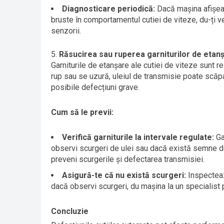
Diagnosticare periodică:
Dacă mașina afișea
bruste în comportamentul cutiei de viteze, du-ți ve
senzorii.
Răsucirea sau ruperea garniturilor de etan
Garniturile de etanșare ale cutiei de viteze sunt 
rup sau se uzură, uleiul de transmisie poate scăpa,
posibile defecțiuni grave.
Cum să le previi:
Verifică garniturile la intervale regulate:
Ga
observi scurgeri de ulei sau dacă există semne de 
preveni scurgerile și defectarea transmisiei.
Asigură-te că nu există scurgeri:
Inspecteaz
dacă observi scurgeri, du mașina la un specialist 
Concluzie