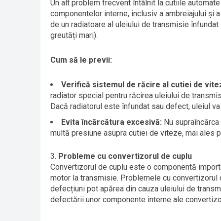
Un alt problem frecvent întâlnit la cutiile automat
componentelor interne, inclusiv a ambreiajului și a 
de un radiatoare al uleiului de transmisie înfundat
greutăți mari).
Cum să le previi:
Verifică sistemul de răcire al cutiei de vite
radiator special pentru răcirea uleiului de transm
Dacă radiatorul este înfundat sau defect, uleiul va
Evita încărcătura excesivă:
Nu supraîncărca v
multă presiune asupra cutiei de viteze, mai ales 
Probleme cu convertizorul de cuplu
Convertizorul de cuplu este o componentă important
motor la transmisie. Problemele cu convertizorul 
defecțiuni pot apărea din cauza uleiului de transmi
defectării unor componente interne ale convertizor