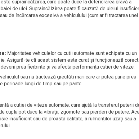
e este supraîncălzirea, care poate duce la deteriorarea gravă a
baiei de ulei. Supraîncălzirea poate fi cauzată de uleiul insuficien
 sau de încărcarea excesivă a vehiculului (cum ar fi tractarea unei
ze:
Majoritatea vehiculelor cu cutii automate sunt echipate cu un
isie. Asigură-te că acest sistem este curat și funcționează corect
 deveni prea fierbinte și va afecta performanța cutiei de viteze.
ehiculul sau nu tractează greutăți mari care ar putea pune prea
pe perioade lungi de timp sau pe pante.
ă a cutiei de viteze automate, care ajută la transferul puterii d
de cuplu pot duce la vibrații, zgomote sau pierderi de putere. Ac
sie insuficient sau de proastă calitate, a rulmenților uzați sau a
ului.