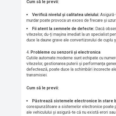
Cum să le previi:
Verifică nivelul și calitatea uleiului:
Asigură-t
murdar poate provoca un exces de frecare și uzura
Fii atent la semnele de defecte:
Dacă observ
vitezelor, du-ți mașina imediat la un specialist pe
duce la daune grave ale convertizorului de cuplu ș
Probleme cu senzorii și electronica
Cutiile automate moderne sunt echipate cu numer
vitezelor, gestionarea puterii și performanța gene
defectează, poate duce la schimbări incorecte ale
transmisiei.
Cum să le previi:
Păstrează sistemele electronice în stare 
corespunzătoare a sistemelor electronice poate p
ale vehiculului și asigură-te că nu există erori sau