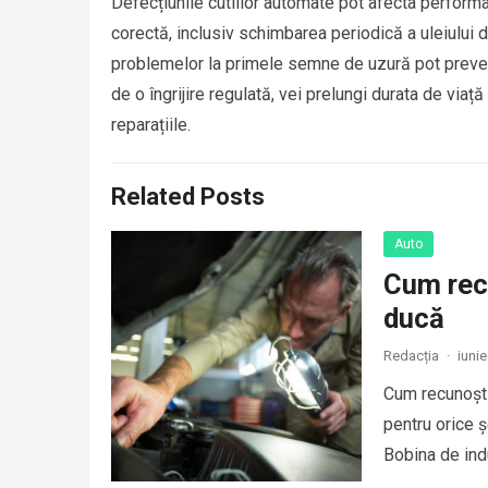
Defecțiunile cutiilor automate pot afecta performan
corectă, inclusiv schimbarea periodică a uleiului 
problemelor la primele semne de uzură pot preveni
de o îngrijire regulată, vei prelungi durata de viață
reparațiile.
Related Posts
Auto
Cum recu
ducă
Redacția
·
iunie
Cum recunoști
pentru orice 
Bobina de ind