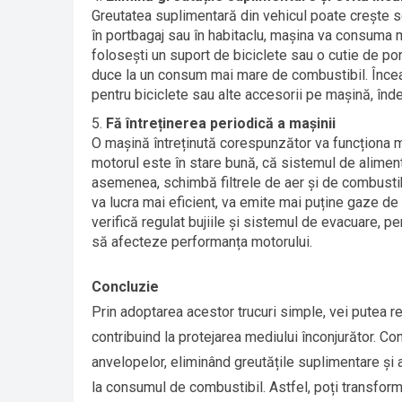
Greutatea suplimentară din vehicul poate crește se
în portbagaj sau în habitaclu, mașina va consuma m
folosești un suport de biciclete sau o cutie de po
duce la un consum mai mare de combustibil. Încearc
pentru biciclete sau alte accesorii pe mașină, înd
Fă întreținerea periodică a mașinii
O mașină întreținută corespunzător va funcționa m
motorul este în stare bună, că sistemul de aliment
asemenea, schimbă filtrele de aer și de combustib
va lucra mai eficient, va emite mai puține gaze 
verifică regulat bujiile și sistemul de evacuare, 
să afecteze performanța motorului.
Concluzie
Prin adoptarea acestor trucuri simple, vei putea 
contribuind la protejarea mediului înconjurător. 
anvelopelor, eliminând greutățile suplimentare și a
la consumul de combustibil. Astfel, poți transform