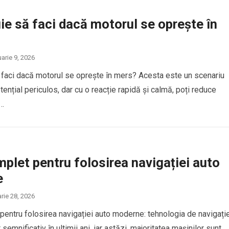
ie să faci dacă motorul se oprește în
uarie 9, 2026
 faci dacă motorul se oprește în mers? Acesta este un scenariu
tențial periculos, dar cu o reacție rapidă și calmă, poți reduce
ă…
plet pentru folosirea navigației auto
e
arie 28, 2026
pentru folosirea navigației auto moderne: tehnologia de navigați
 semnificativ în ultimii ani, iar astăzi, majoritatea mașinilor sunt