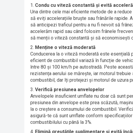
Condu cu viteză constantă și evită acceleră
Una dintre cele mai eficiente metode de a reduce
să eviți accelerațiile bruște sau frânările rapide
să anticipezi traficul pentru a nu fi nevoit să fr
accelerăm rapid sau când folosim frânele frecvent
să menții o viteză constantă și să economisești 
Menține o viteză moderată
Conducerea la o viteză moderată este esențială p
eficient de combustibil variază în funcție de vehic
între 80 și 100 km/h pe autostradă. Peste aceast
rezistența aerului se mărește, iar motorul trebuie
combustibil, dar îți protejezi și motorul de uzura 
Verifică presiunea anvelopelor
Anvelopele insuficient umflate nu doar că sunt pe
presiunea din anvelope este prea scăzută, mașin
la o creștere a consumului de combustibil. Verific
asigură-te că sunt umflate conform specificațiilor
combustibilului cu până la 3%.
Elimină greutățile suplimentare și evită încă