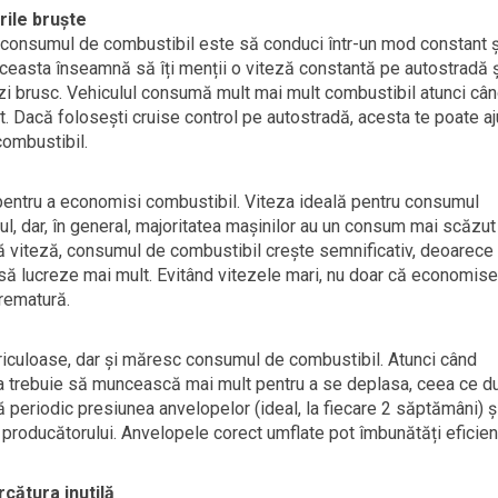
rile bruște
 consumul de combustibil este să conduci într-un mod constant ș
. Aceasta înseamnă să îți menții o viteză constantă pe autostradă 
ânezi brusc. Vehiculul consumă mult mai mult combustibil atunci câ
. Dacă folosești cruise control pe autostradă, acesta te poate aj
combustibil.
entru a economisi combustibil. Viteza ideală pentru consumul
ul, dar, în general, majoritatea mașinilor au un consum mai scăzut
ă viteză, consumul de combustibil crește semnificativ, deoarece
 să lucreze mai mult. Evitând vitezele mari, nu doar că economise
prematură.
riculoase, dar și măresc consumul de combustibil. Atunci când
a trebuie să muncească mai mult pentru a se deplasa, ceea ce d
ă periodic presiunea anvelopelor (ideal, la fiecare 2 săptămâni) ș
 producătorului. Anvelopele corect umflate pot îmbunătăți eficien
rcătura inutilă