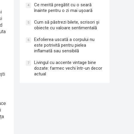
Ce merită pregătit cu o seară
4
înainte pentru o zi mai ușoară
i
și
Cum să păstrezi bilete, scrisori și
5
nd
obiecte cu valoare sentimentală
uta
Exfolierea uscată a corpului nu
6
este potrivită pentru pielea
inflamată sau sensibilă
Livingul cu accente vintage bine
7
dozate: farmec vechi într-un decor
actual
ști
uce
i
ța