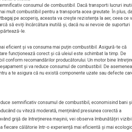
mnificativ consumul de combustibil. Dacă transporti lucruri inuti
ai mult combustibil pentru a transporta acea greutate. În plus, d
rtbagaj pe acoperiș, aceasta va crește rezistența la aer, ceea ce 
ă să eviți încărcătura inutilă și, dacă nu ai nevoie de suporturi
epărtează-le.
ai eficient și va consuma mai puțin combustibil. Asigură-te că
are funcționează corect și că uleiul este schimbat la timp. De
il conform recomandărilor producătorului. Un motor bine întrețin
de eșapament și va reduce consumul de combustibil. De asemenea
pentru a te asigura că nu există componente uzate sau defecte car
reduce semnificativ consumul de combustibil, economisind bani ș
Conducând cu viteză moderată, menținând presiunea corectă a
vând grijă de întreținerea mașinii, vei observa îmbunătățiri vizibi
a fiecare călătorie într-o experiență mai eficientă și mai ecologi