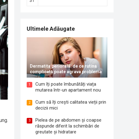
31
Ultimele Adăugate
Dermatita periorală: de ce rutina
complicată poate agrava problema
Cum îți poate îmbunătăți viața
1
mutarea într-un apartament nou
Cum să îți crești calitatea vieții prin
2
decizii mici
Pielea de pe abdomen și coapse
ung.
3
răspunde diferit la schimbări de
greutate și hidratare