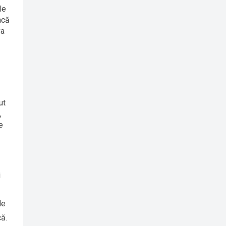
le
acă
va
ut
,
e
i
le
că.