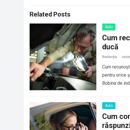
Related Posts
Auto
Cum recu
ducă
Redacția
·
iunie
Cum recunoști
pentru orice 
Bobina de ind
Auto
Cum cond
răspunzi