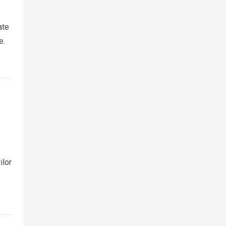
ate
e.
ilor