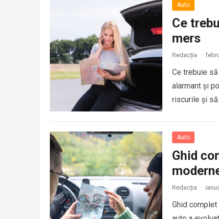
Auto
Ce trebu
mers
Redacția
·
febr
Ce trebuie să
alarmant și po
riscurile și s
Auto
Ghid com
modern
Redacția
·
ianu
Ghid complet 
auto a evoluat