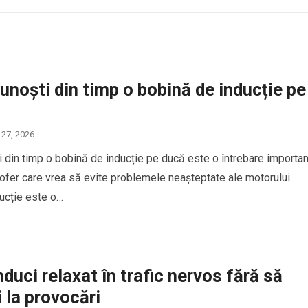
noști din timp o bobină de inducție pe
 27, 2026
 din timp o bobină de inducție pe ducă este o întrebare importa
șofer care vrea să evite problemele neașteptate ale motorului.
ucție este o…
uci relaxat în trafic nervos fără să
 la provocări