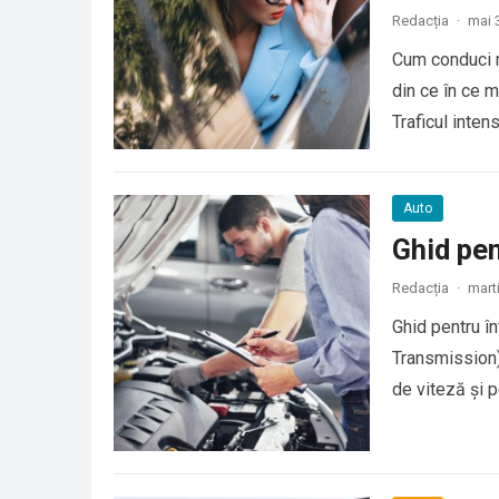
Redacția
·
mai 
Cum conduci re
din ce în ce m
Traficul inten
Auto
Ghid pen
Redacția
·
mart
Ghid pentru î
Transmission)
de viteză și p