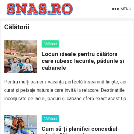
MENU
Călătorii
Călătorii
Locuri ideale pentru călătorii
care iubesc lacurile, pădurile și
cabanele
Pentru mulți oameni, vacanța perfectă înseamnă liniște, aer
curat și peisaje naturale care invită la relaxare. Destinațiile
înconjurate de lacuri, păduri și cabane oferă exact acest tip
de experiență, fiind…
Călătorii
Cum să-ți planifici concediul