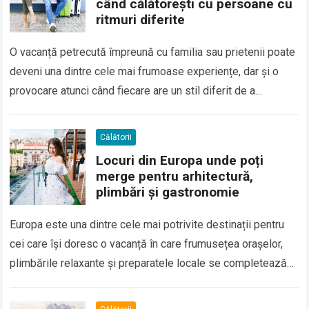
când călătorești cu persoane cu
ritmuri diferite
O vacanță petrecută împreună cu familia sau prietenii poate
deveni una dintre cele mai frumoase experiențe, dar și o
provocare atunci când fiecare are un stil diferit de a
călători….
Călătorii
Locuri din Europa unde poți
merge pentru arhitectură,
plimbări și gastronomie
Europa este una dintre cele mai potrivite destinații pentru
cei care își doresc o vacanță în care frumusețea orașelor,
plimbările relaxante și preparatele locale se completează
perfect. Multe dintre cele…