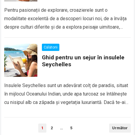
Pentru pasionații de explorare, croazierele sunt o
modalitate excelentă de a descoperi locuri noi, de a învăța
despre culturi diferite și de a explora peisaje uimitoare,
toate în timp ce…
Călătorii
Ghid pentru un sejur în insulele
Seychelles
Insulele Seychelles sunt un adevărat colț de paradis, situat
în mijlocul Oceanului Indian, unde apa turcoaz se întâlnește
cu nisipul alb ca zăpada și vegetația luxuriantă. Dacă te-ai
gândit vreodată…
Paginație
1
2
…
5
Următor
articole