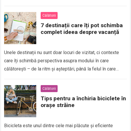
diferența dintre un…
Călătorii
7 destinații care îți pot schimba
complet ideea despre vacanță
Unele destinații nu sunt doar locuri de vizitat, ci contexte
care îți schimbă perspectiva asupra modului în care
călătorești – de la ritm și așteptări, până la felul în care…
Călătorii
Tips pentru a închiria biciclete în
orașe străine
Bicicleta este unul dintre cele mai plăcute și eficiente