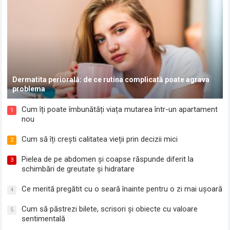
Dermatita periorală: de ce rutina complicată poate agrava
problema
Cum îți poate îmbunătăți viața mutarea într-un apartament
1
nou
Cum să îți crești calitatea vieții prin decizii mici
2
Pielea de pe abdomen și coapse răspunde diferit la
3
schimbări de greutate și hidratare
Ce merită pregătit cu o seară înainte pentru o zi mai ușoară
4
Cum să păstrezi bilete, scrisori și obiecte cu valoare
5
sentimentală