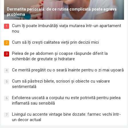
Dermatita periorală: de ce rutina complicată poate agrava
problema
Cum îți poate îmbunătăți viața mutarea într-un apartament
1
nou
Cum să îți crești calitatea vieții prin decizii mici
2
Pielea de pe abdomen și coapse răspunde diferit la
3
schimbări de greutate și hidratare
Ce merită pregătit cu o seară înainte pentru o zi mai ușoară
4
Cum să păstrezi bilete, scrisori și obiecte cu valoare
5
sentimentală
Exfolierea uscată a corpului nu este potrivită pentru pielea
6
inflamată sau sensibilă
Livingul cu accente vintage bine dozate: farmec vechi într-
7
un decor actual