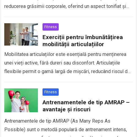
reducerea grăsimii corporale, oferind un aspect tonifiat și
sănătos. Pentru a…
Fitness
Exerciții pentru îmbunătățirea
mobilității articulațiilor
Mobilitatea articulațiilor este esențială pentru menținerea
unei vieți active, fără dureri sau disconfort. Articulațiile
flexibile permit o gamă largă de mișcări, reducând riscul de
accidentări și îmbunătățind performanța în activitățile…
Fitness
Antrenamentele de tip AMRAP –
avantaje și riscuri
Antrenamentele de tip AMRAP (As Many Reps As
Possible) sunt o metodă populară de antrenament intens,