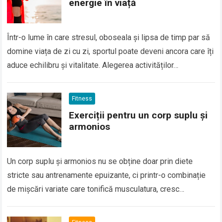
energie în viață
Într-o lume în care stresul, oboseala și lipsa de timp par să
domine viața de zi cu zi, sportul poate deveni ancora care îți
aduce echilibru și vitalitate. Alegerea activităților…
Fitness
Exerciții pentru un corp suplu și
armonios
Un corp suplu și armonios nu se obține doar prin diete
stricte sau antrenamente epuizante, ci printr-o combinație
de mișcări variate care tonifică musculatura, cresc
flexibilitatea și mențin echilibrul. Secretul…