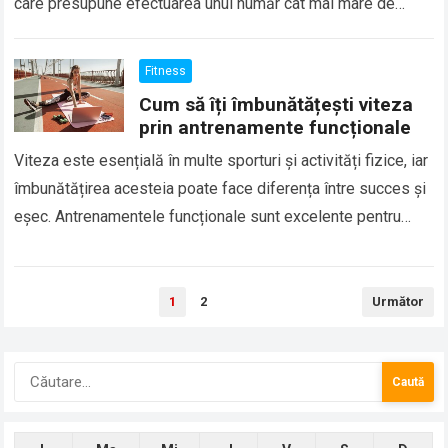
care presupune efectuarea unui număr cât mai mare de
repetări într-o perioadă de timp…
Fitness
Cum să îți îmbunătățești viteza
prin antrenamente funcționale
Viteza este esențială în multe sporturi și activități fizice, iar
îmbunătățirea acesteia poate face diferența între succes și
eșec. Antrenamentele funcționale sunt excelente pentru
dezvoltarea vitezei, deoarece se concentrează pe…
Paginație
1
2
Următor
articole
Caută
după: