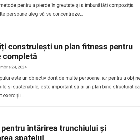
 metode pentru a pierde în greutate și a îmbunătăți compoziția
ulte persoane aleg să se concentreze…
ți construiești un plan fitness pentru
e completă
mbrie 24, 2024
pului este un obiectiv dorit de multe persoane, iar pentru a obțin
bile și sustenabile, este important să ai un plan bine structurat ca
t exerciții…
 pentru întărirea trunchiului și
area spatelui