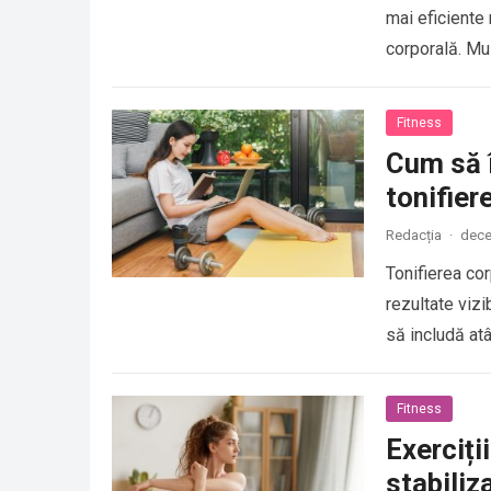
mai eficiente
corporală. M
Fitness
Cum să î
tonifier
Redacția
·
dece
Tonifierea cor
rezultate vizi
să includă atâ
Fitness
Exerciții
stabiliz