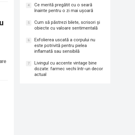
Ce merită pregătit cu o seară
4
înainte pentru o zi mai ușoară
ru
Cum să păstrezi bilete, scrisori și
5
obiecte cu valoare sentimentală
Exfolierea uscată a corpului nu
6
este potrivită pentru pielea
inflamată sau sensibilă
 are
Livingul cu accente vintage bine
7
dozate: farmec vechi într-un decor
actual