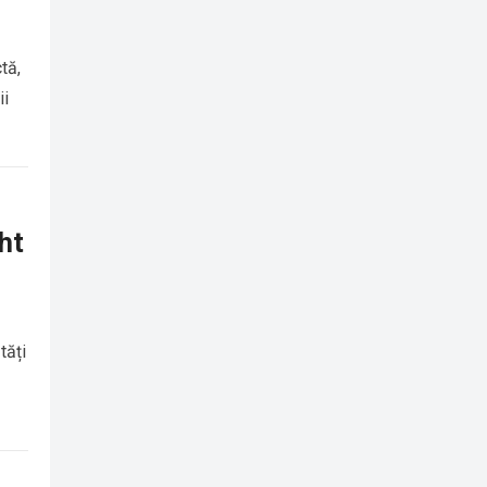
tă,
ii
ht
tăți