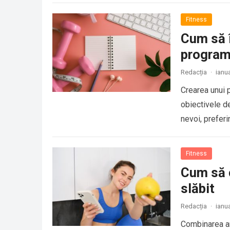
Fitness
Cum să î
program
Redacția
·
ianu
Crearea unui p
obiectivele d
nevoi, preferi
Fitness
Cum să c
slăbit
Redacția
·
ianu
Combinarea an