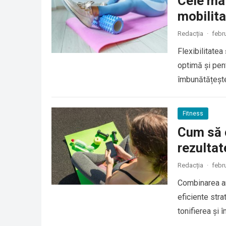
Cele mai
mobilita
Redacția
·
febr
Flexibilitatea
optimă și pent
îmbunătățește
Fitness
Cum să c
rezultat
Redacția
·
febr
Combinarea an
eficiente stra
tonifierea și 