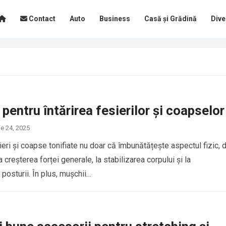
Contact
Auto
Business
Casă și Grădină
Dive
i pentru întărirea fesierilor și coapselor
ie 24, 2025
eri și coapse tonifiate nu doar că îmbunătățește aspectul fizic, 
la creșterea forței generale, la stabilizarea corpului și la
posturii. În plus, mușchii…