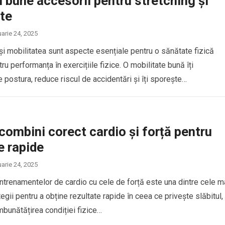
 bune accesorii pentru stretching și
te
uarie 24, 2025
 și mobilitatea sunt aspecte esențiale pentru o sănătate fizică
ru performanța în exercițiile fizice. O mobilitate bună îți
 postura, reduce riscul de accidentări și îți sporește…
ombini corect cardio și forță pentru
e rapide
uarie 24, 2025
trenamentelor de cardio cu cele de forță este una dintre cele m
tegii pentru a obține rezultate rapide în ceea ce privește slăbitul,
îmbunătățirea condiției fizice…