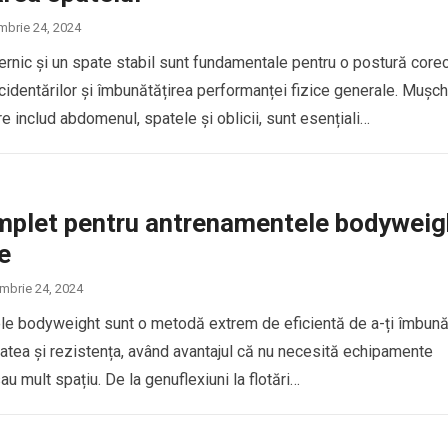
mbrie 24, 2024
ternic și un spate stabil sunt fundamentale pentru o postură corec
cidentărilor și îmbunătățirea performanței fizice generale. Mușch
are includ abdomenul, spatele și oblicii, sunt esențiali…
mplet pentru antrenamentele bodyweig
e
mbrie 24, 2024
e bodyweight sunt o metodă extrem de eficientă de a-ți îmbună
litatea și rezistența, având avantajul că nu necesită echipamente
au mult spațiu. De la genuflexiuni la flotări…