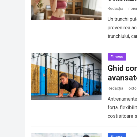
Redacția
·
noie
Un trunchi pu
prevenirea ac
trunchiului, c
Fitness
Ghid co
avansat
Redacția
·
octo
Antrenamentel
forța, flexibi
costisitoare s
Fitness