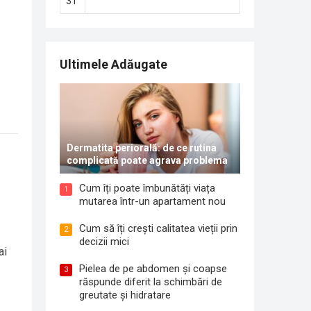
31
Ultimele Adăugate
Dermatita periorală: de ce rutina
complicată poate agrava problema
Cum îți poate îmbunătăți viața
1
mutarea într-un apartament nou
Cum să îți crești calitatea vieții prin
2
decizii mici
ai
Pielea de pe abdomen și coapse
3
răspunde diferit la schimbări de
greutate și hidratare