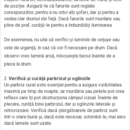
de poziție. Asigură-te că farurile sunt reglate
corespunzător, pentru a nu orbii alți șoferi, dar și pentru a
vedea clar drumul din față. Dacă farurile sunt murdare sau
pline de praf, curăță-le pentru a îmbunătăți iluminarea.
De asemenea, nu uita să verifici și luminile de cețușe sau
cele de urgență, în caz că vor fi necesare pe drum. Dacă
observi vreo lumină arsă, înlocuiește becul înainte de a
pleca la drum.
Verifică și curăță parbrizul și oglinzile
Un parbriz curat este esențial pentru a asigura vizibilitatea
maximă pe timp de noapte, iar murdăria sau petele pot crea
reflexii care îți pot obstrucționa câmpul vizual. Înainte de
plecare, curăță bine parbrizul, dar și oglinzile laterale și
retrovizoare. Verifică dacă ștergătoarele de parbriz sunt
într-o stare bună și, dacă este necesar, schimbă-le, mai ales
dacă lamele sunt uzate.