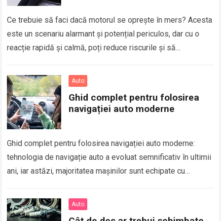
Ce trebuie să faci dacă motorul se oprește în mers? Acesta
este un scenariu alarmant și potențial periculos, dar cu o
reacție rapidă și calmă, poți reduce riscurile și să…
Auto
Ghid complet pentru folosirea
navigației auto moderne
Ghid complet pentru folosirea navigației auto moderne:
tehnologia de navigație auto a evoluat semnificativ în ultimii
ani, iar astăzi, majoritatea mașinilor sunt echipate cu
sisteme GPS avansate care oferă funcționalități…
Auto
Cât de des ar trebui schimbate