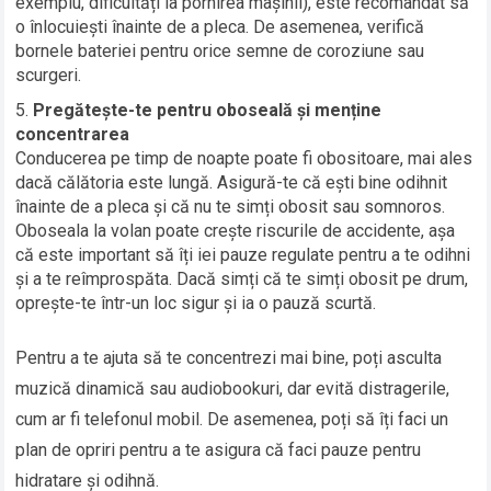
exemplu, dificultăți la pornirea mașinii), este recomandat să
o înlocuiești înainte de a pleca. De asemenea, verifică
bornele bateriei pentru orice semne de coroziune sau
scurgeri.
Pregătește-te pentru oboseală și menține
concentrarea
Conducerea pe timp de noapte poate fi obositoare, mai ales
dacă călătoria este lungă. Asigură-te că ești bine odihnit
înainte de a pleca și că nu te simți obosit sau somnoros.
Oboseala la volan poate crește riscurile de accidente, așa
că este important să îți iei pauze regulate pentru a te odihni
și a te reîmprospăta. Dacă simți că te simți obosit pe drum,
oprește-te într-un loc sigur și ia o pauză scurtă.
Pentru a te ajuta să te concentrezi mai bine, poți asculta
muzică dinamică sau audiobookuri, dar evită distragerile,
cum ar fi telefonul mobil. De asemenea, poți să îți faci un
plan de opriri pentru a te asigura că faci pauze pentru
hidratare și odihnă.