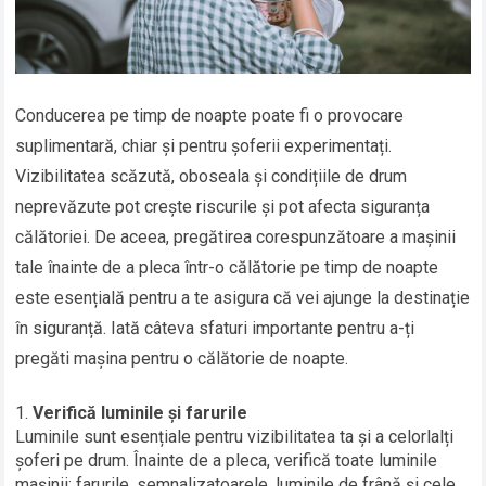
Conducerea pe timp de noapte poate fi o provocare
suplimentară, chiar și pentru șoferii experimentați.
Vizibilitatea scăzută, oboseala și condițiile de drum
neprevăzute pot crește riscurile și pot afecta siguranța
călătoriei. De aceea, pregătirea corespunzătoare a mașinii
tale înainte de a pleca într-o călătorie pe timp de noapte
este esențială pentru a te asigura că vei ajunge la destinație
în siguranță. Iată câteva sfaturi importante pentru a-ți
pregăti mașina pentru o călătorie de noapte.
Verifică luminile și farurile
Luminile sunt esențiale pentru vizibilitatea ta și a celorlalți
șoferi pe drum. Înainte de a pleca, verifică toate luminile
mașinii: farurile, semnalizatoarele, luminile de frână și cele