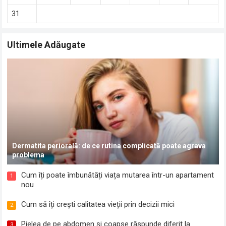
31
Ultimele Adăugate
Dermatita periorală: de ce rutina complicată poate agrava
problema
Cum îți poate îmbunătăți viața mutarea într-un apartament
1
nou
Cum să îți crești calitatea vieții prin decizii mici
2
Pielea de pe abdomen și coapse răspunde diferit la
3