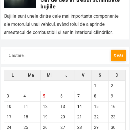
bujiile
Bujiile sunt unele dintre cele mai importante componente
ale motorului unui vehicul, având rolul de a aprinde
amestecul de combustibil și aer în interiorul cilindrilor,
proces care permite motorului să…
Caută
după:
L
Ma
Mi
J
V
S
D
1
2
3
4
5
6
7
8
9
10
11
12
13
14
15
16
17
18
19
20
21
22
23
24
25
26
27
28
29
30