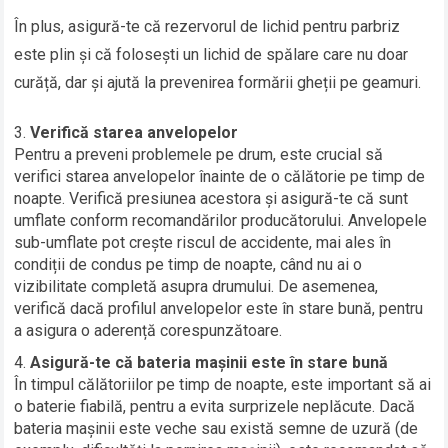
În plus, asigură-te că rezervorul de lichid pentru parbriz
este plin și că folosești un lichid de spălare care nu doar
curăță, dar și ajută la prevenirea formării gheții pe geamuri.
Verifică starea anvelopelor
Pentru a preveni problemele pe drum, este crucial să
verifici starea anvelopelor înainte de o călătorie pe timp de
noapte. Verifică presiunea acestora și asigură-te că sunt
umflate conform recomandărilor producătorului. Anvelopele
sub-umflate pot crește riscul de accidente, mai ales în
condiții de condus pe timp de noapte, când nu ai o
vizibilitate completă asupra drumului. De asemenea,
verifică dacă profilul anvelopelor este în stare bună, pentru
a asigura o aderență corespunzătoare.
Asigură-te că bateria mașinii este în stare bună
În timpul călătoriilor pe timp de noapte, este important să ai
o baterie fiabilă, pentru a evita surprizele neplăcute. Dacă
bateria mașinii este veche sau există semne de uzură (de