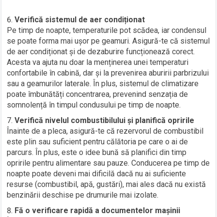
Verifică sistemul de aer condiționat
Pe timp de noapte, temperaturile pot scădea, iar condensul
se poate forma mai ușor pe geamuri. Asigură-te că sistemul
de aer condiționat și de dezaburire funcționează corect.
Acesta va ajuta nu doar la menținerea unei temperaturi
confortabile în cabină, dar și la prevenirea aburirii parbrizului
sau a geamurilor laterale. În plus, sistemul de climatizare
poate îmbunătăți concentrarea, prevenind senzația de
somnolență în timpul condusului pe timp de noapte.
Verifică nivelul combustibilului și planifică opririle
Înainte de a pleca, asigură-te că rezervorul de combustibil
este plin sau suficient pentru călătoria pe care o ai de
parcurs. În plus, este o idee bună să planifici din timp
opririle pentru alimentare sau pauze. Conducerea pe timp de
noapte poate deveni mai dificilă dacă nu ai suficiente
resurse (combustibil, apă, gustări), mai ales dacă nu există
benzinării deschise pe drumurile mai izolate.
Fă o verificare rapidă a documentelor mașinii