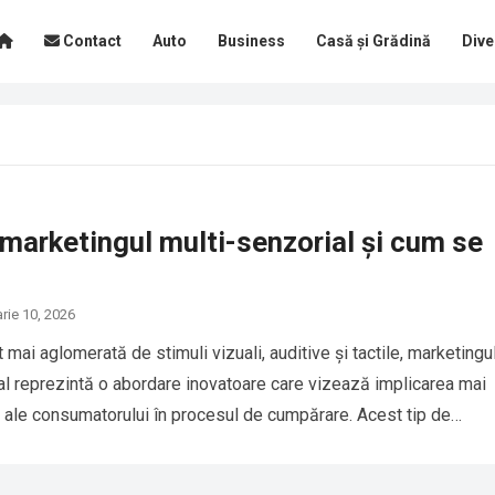
Contact
Auto
Business
Casă și Grădină
Dive
marketingul multi-senzorial și cum se
arie 10, 2026
t mai aglomerată de stimuli vizuali, auditive și tactile, marketingu
al reprezintă o abordare inovatoare care vizează implicarea mai
i ale consumatorului în procesul de cumpărare. Acest tip de…