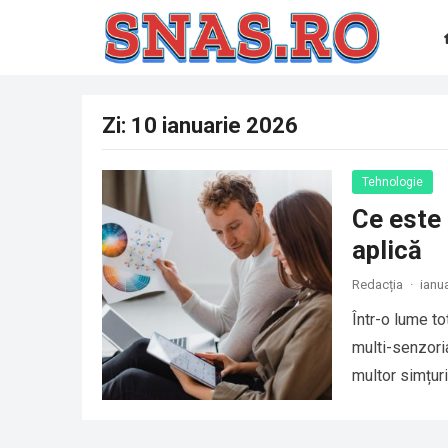
Zi:
10 ianuarie 2026
Tehnologie
Ce este 
aplică
Redacția
·
ianu
Într-o lume to
multi-senzori
multor simțur