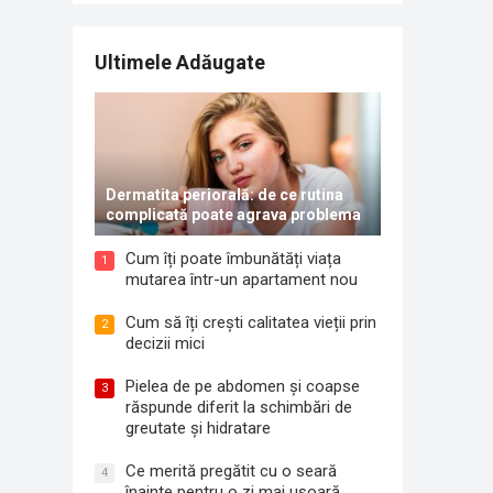
Ultimele Adăugate
Dermatita periorală: de ce rutina
complicată poate agrava problema
Cum îți poate îmbunătăți viața
1
mutarea într-un apartament nou
Cum să îți crești calitatea vieții prin
2
decizii mici
Pielea de pe abdomen și coapse
3
răspunde diferit la schimbări de
greutate și hidratare
Ce merită pregătit cu o seară
4
înainte pentru o zi mai ușoară