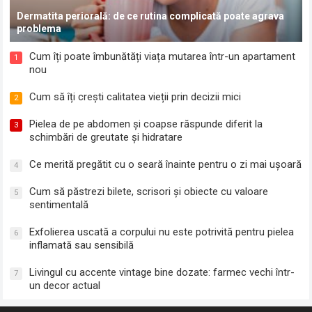
Dermatita periorală: de ce rutina complicată poate agrava
problema
Cum îți poate îmbunătăți viața mutarea într-un apartament
1
nou
Cum să îți crești calitatea vieții prin decizii mici
2
Pielea de pe abdomen și coapse răspunde diferit la
3
schimbări de greutate și hidratare
Ce merită pregătit cu o seară înainte pentru o zi mai ușoară
4
Cum să păstrezi bilete, scrisori și obiecte cu valoare
5
sentimentală
Exfolierea uscată a corpului nu este potrivită pentru pielea
6
inflamată sau sensibilă
Livingul cu accente vintage bine dozate: farmec vechi într-
7
un decor actual