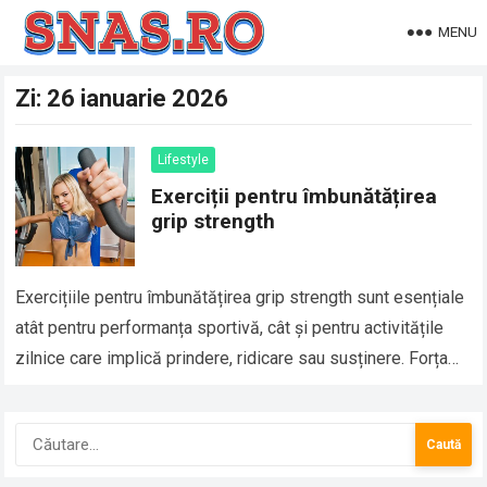
MENU
Zi:
26 ianuarie 2026
Lifestyle
Exerciții pentru îmbunătățirea
grip strength
Exercițiile pentru îmbunătățirea grip strength sunt esențiale
atât pentru performanța sportivă, cât și pentru activitățile
zilnice care implică prindere, ridicare sau susținere. Forța
prizei influențează direct eficiența antrenamentelor de forță,
…
Caută
după: