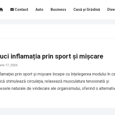
Contact
Auto
Business
Casă și Grădină
Dive
ci inflamația prin sport și mișcare
arie 17, 2026
lamației prin sport și mișcare începe cu înțelegerea modului în c
zică stimulează circulația, relaxează musculatura tensionată și
esele naturale de vindecare ale organismului, oferind o alternat