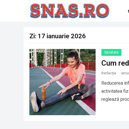
Zi:
17 ianuarie 2026
Sănătate
Cum redu
Redacția
·
ianu
Reducerea inf
activitatea fi
reglează proc