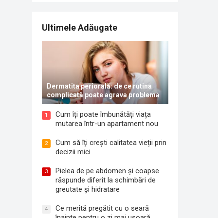
Ultimele Adăugate
Dermatita periorală: de ce rutina
complicată poate agrava problema
Cum îți poate îmbunătăți viața
1
mutarea într-un apartament nou
Cum să îți crești calitatea vieții prin
2
decizii mici
Pielea de pe abdomen și coapse
3
răspunde diferit la schimbări de
greutate și hidratare
Ce merită pregătit cu o seară
4
înainte pentru o zi mai ușoară