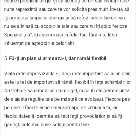
cedezi presiunii din jur și să accepți cereri sau invitații care
nu te reprezintă sau care te vor solicita prea mult. Învață să
îți protejezi timpul și energia și să refuzi acele lucruri care
nu se aliniază cu scopurile tale sau care nu îți aduc fericire.
Spunând „nu”, îți asumi viața în felul tău, fără a te lăsa
influențat de așteptările celorlalți.
Fă-ți un plan și urmează-l, dar rămâi flexibil
Viața este imprevizibilă și, deși este important să ai un plan,
este la fel de important să rămâi flexibil în fața schimbărilor.
Nu trebuie să urmezi un drum rigid, ci să îți dai permisiunea
de a ajusta regulile tale pe măsură ce evoluezi. Fiecare pas
pe care îl faci te aduce mai aproape de viziunea ta, iar
flexibilitatea îți permite să faci față provocărilor și să îți
găsești cele mai bune soluții pentru tine.