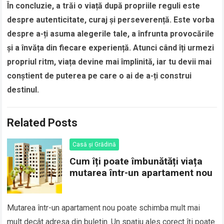
În concluzie, a trăi o viață după propriile reguli este
despre autenticitate, curaj și perseverență. Este vorba
despre a-ți asuma alegerile tale, a înfrunta provocările
și a învăța din fiecare experiență. Atunci când îți urmezi
propriul ritm, viața devine mai împlinită, iar tu devii mai
conștient de puterea pe care o ai de a-ți construi
destinul.
Related Posts
Casă și Grădină
Cum îți poate îmbunătăți viața
mutarea într-un apartament nou
Mutarea într-un apartament nou poate schimba mult mai
mult decât adresa din buletin. Un spațiu ales corect îți poate