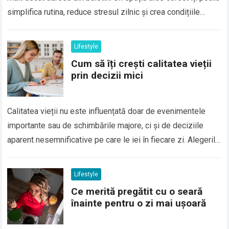
simplifica rutina, reduce stresul zilnic și crea condițiile
potrivite pentru odihnă,…
Lifestyle
Cum să îți crești calitatea vieții
prin decizii mici
Calitatea vieții nu este influențată doar de evenimentele
importante sau de schimbările majore, ci și de deciziile
aparent nesemnificative pe care le iei în fiecare zi. Alegerile
legate de alimentație,…
Lifestyle
Ce merită pregătit cu o seară
înainte pentru o zi mai ușoară