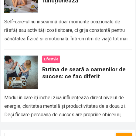
funcționează
Self-care-ul nu înseamnă doar momente ocazionale de
răsfăț sau activități costisitoare, ci grija constantă pentru
sănătatea fizică și emoțională. Într-un ritm de viață tot mai
alert, este ușor să pui…
Lifestyle
Rutina de seară a oamenilor de
succes: ce fac diferit
Modul în care îți închei ziua influențează direct nivelul de
energie, claritatea mentală și productivitatea de a doua zi.
Deși fiecare persoană de succes are propriile obiceiuri,
există câteva elemente…
Caută