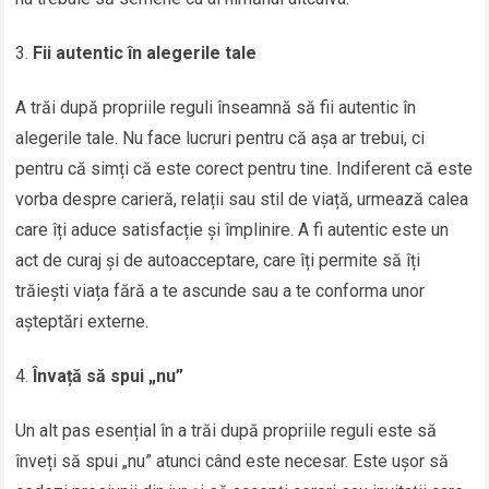
Fii autentic în alegerile tale
A trăi după propriile reguli înseamnă să fii autentic în
alegerile tale. Nu face lucruri pentru că așa ar trebui, ci
pentru că simți că este corect pentru tine. Indiferent că este
vorba despre carieră, relații sau stil de viață, urmează calea
care îți aduce satisfacție și împlinire. A fi autentic este un
act de curaj și de autoacceptare, care îți permite să îți
trăiești viața fără a te ascunde sau a te conforma unor
așteptări externe.
Învață să spui „nu”
Un alt pas esențial în a trăi după propriile reguli este să
înveți să spui „nu” atunci când este necesar. Este ușor să