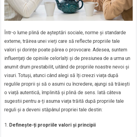
Într-o lume plină de așteptări sociale, norme și standarde
externe, trăirea unei vieți care să reflecte propriile tale
valori și dorințe poate părea o provocare. Adesea, suntem
influențați de opiniile celorlalți și de presiunea de a urma un
anumit drum prestabilit, uitând de propriile noastre nevoi și
visuri. Totuși, atunci când alegi să îți creezi viața după
regulile proprii și să o asumi cu încredere, ajungi să trăiești
o viață autentică, împlinită și plină de sens. Iată câteva
sugestii pentru a-ți asuma viața trăită după propriile tale
reguli și a deveni stăpânul propriei tale destin:
Definește-ți propriile valori și principii