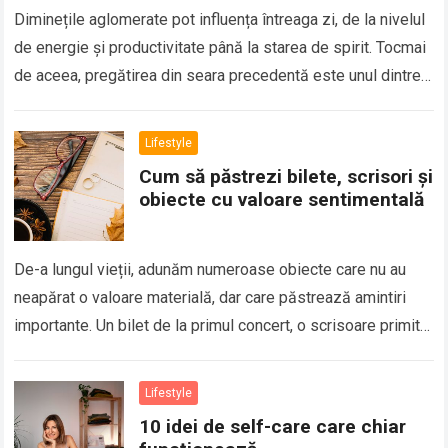
Diminețile aglomerate pot influența întreaga zi, de la nivelul
de energie și productivitate până la starea de spirit. Tocmai
de aceea, pregătirea din seara precedentă este unul dintre
cele mai…
Lifestyle
Cum să păstrezi bilete, scrisori și
obiecte cu valoare sentimentală
De-a lungul vieții, adunăm numeroase obiecte care nu au
neapărat o valoare materială, dar care păstrează amintiri
importante. Un bilet de la primul concert, o scrisoare primită
de la o…
Lifestyle
10 idei de self-care care chiar