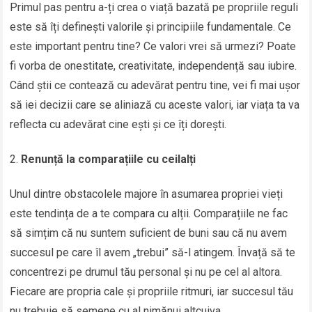
Primul pas pentru a-ți crea o viață bazată pe propriile reguli
este să îți definești valorile și principiile fundamentale. Ce
este important pentru tine? Ce valori vrei să urmezi? Poate
fi vorba de onestitate, creativitate, independență sau iubire.
Când știi ce contează cu adevărat pentru tine, vei fi mai ușor
să iei decizii care se aliniază cu aceste valori, iar viața ta va
reflecta cu adevărat cine ești și ce îți dorești.
Renunță la comparațiile cu ceilalți
Unul dintre obstacolele majore în asumarea propriei vieți
este tendința de a te compara cu alții. Comparațiile ne fac
să simțim că nu suntem suficient de buni sau că nu avem
succesul pe care îl avem „trebui” să-l atingem. Învață să te
concentrezi pe drumul tău personal și nu pe cel al altora.
Fiecare are propria cale și propriile ritmuri, iar succesul tău
nu trebuie să semene cu al nimănui altcuiva.