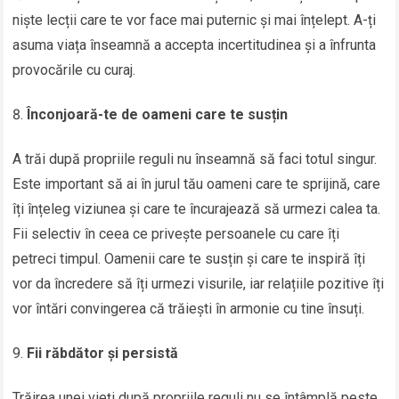
niște lecții care te vor face mai puternic și mai înțelept. A-ți
asuma viața înseamnă a accepta incertitudinea și a înfrunta
provocările cu curaj.
Înconjoară-te de oameni care te susțin
A trăi după propriile reguli nu înseamnă să faci totul singur.
Este important să ai în jurul tău oameni care te sprijină, care
îți înțeleg viziunea și care te încurajează să urmezi calea ta.
Fii selectiv în ceea ce privește persoanele cu care îți
petreci timpul. Oamenii care te susțin și care te inspiră îți
vor da încredere să îți urmezi visurile, iar relațiile pozitive îți
vor întări convingerea că trăiești în armonie cu tine însuți.
Fii răbdător și persistă
Trăirea unei vieți după propriile reguli nu se întâmplă peste