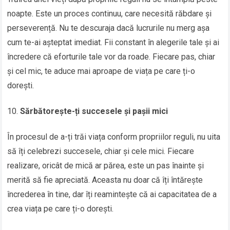
noapte. Este un proces continuu, care necesită răbdare și
perseverență. Nu te descuraja dacă lucrurile nu merg așa
cum te-ai așteptat imediat. Fii constant în alegerile tale și ai
încredere că eforturile tale vor da roade. Fiecare pas, chiar
și cel mic, te aduce mai aproape de viața pe care ți-o
dorești.
Sărbătorește-ți succesele și pașii mici
În procesul de a-ți trăi viața conform propriilor reguli, nu uita
să îți celebrezi succesele, chiar și cele mici. Fiecare
realizare, oricât de mică ar părea, este un pas înainte și
merită să fie apreciată. Aceasta nu doar că îți întărește
încrederea în tine, dar îți reamintește că ai capacitatea de a
crea viața pe care ți-o dorești.