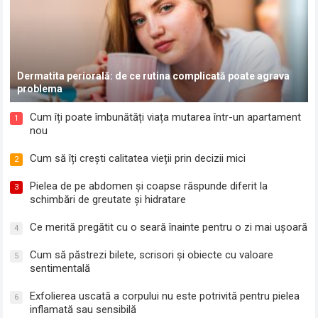
Dermatita periorală: de ce rutina complicată poate agrava
problema
Cum îți poate îmbunătăți viața mutarea într-un apartament
1
nou
Cum să îți crești calitatea vieții prin decizii mici
2
Pielea de pe abdomen și coapse răspunde diferit la
3
schimbări de greutate și hidratare
Ce merită pregătit cu o seară înainte pentru o zi mai ușoară
4
Cum să păstrezi bilete, scrisori și obiecte cu valoare
5
sentimentală
Exfolierea uscată a corpului nu este potrivită pentru pielea
6
inflamată sau sensibilă